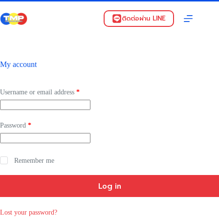
Skip
to
ติดต่อผ่าน LINE
content
My account
Required
Username or email address
*
Required
Password
*
Remember me
Log in
Lost your password?