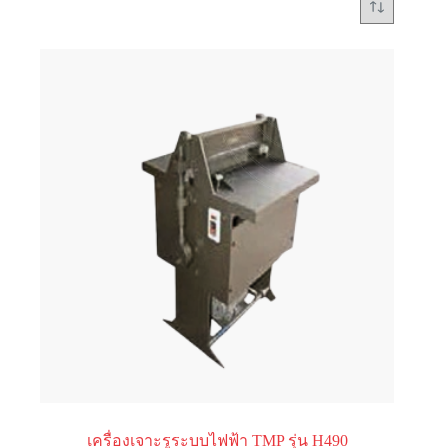
เครื่องเจาะรูระบบไฟฟ้า TMP รุ่น H490