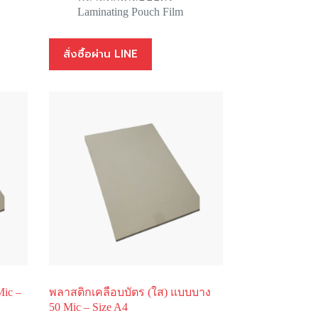
Laminating Pouch Film
สั่งซื้อผ่าน LINE
Mic –
พลาสติกเคลือบบัตร (ใส) แบบบาง
50 Mic – Size A4