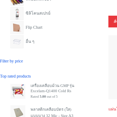
ซิลิโคนสเปรย์
สั
Flip Chart
อื่น ๆ
Filter by price
Top rated products
เครื่องเคลือบม้วน GMP รุ่น
Excelam-Q1400 Cold Rs
Rated
5.00
out of 5
แผ่
พลาสติกเคลือบบัตร (ใส)
แบบบาง 32 Mic - Size A3