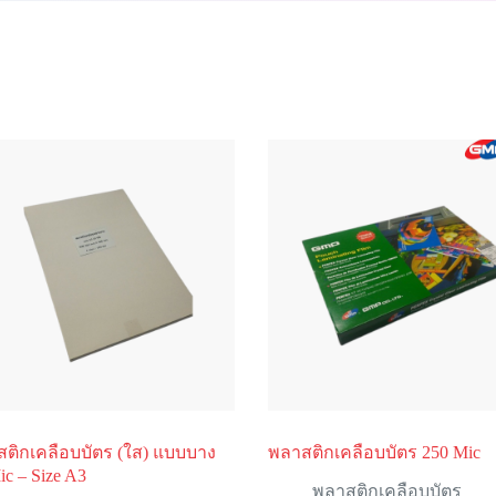
ติกเคลือบบัตร (ใส) แบบบาง
พลาสติกเคลือบบัตร 250 Mic
ic – Size A3
พลาสติกเคลือบบัตร