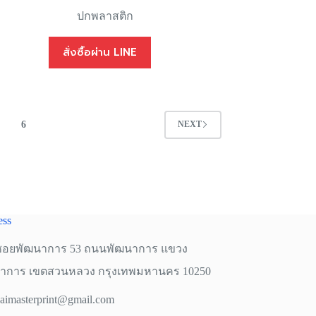
ปกพลาสติก
สั่งซื้อผ่าน LINE
6
NEXT
ess
ซอยพัฒนาการ 53 ถนนพัฒนาการ แขวง
าการ เขตสวนหลวง กรุงเทพมหานคร 10250
haimasterprint@gmail.com