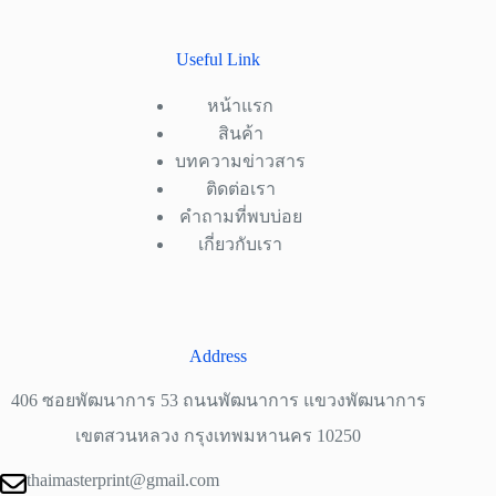
Useful Link
หน้าแรก
สินค้า
บทความข่าวสาร
ติดต่อเรา
คำถามที่พบบ่อย
เกี่ยวกับเรา
Address
406 ซอยพัฒนาการ 53 ถนนพัฒนาการ แขวงพัฒนาการ
เขตสวนหลวง กรุงเทพมหานคร 10250
thaimasterprint@gmail.com