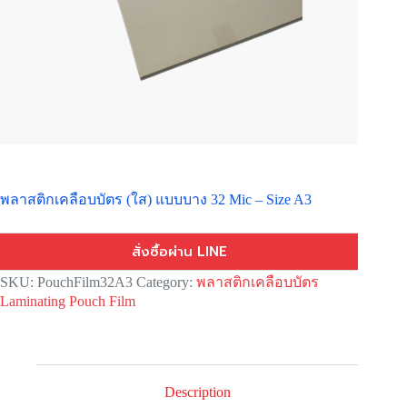
พลาสติกเคลือบบัตร (ใส) แบบบาง 32 Mic – Size A3
สั่งซื้อผ่าน LINE
SKU:
PouchFilm32A3
Category:
พลาสติกเคลือบบัตร
Laminating Pouch Film
Description