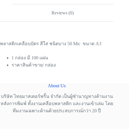
Reviews (0)
พลาสติกเคลือบบัตร สีใส ชนิดบาง 50 Mic ขนาด A3
1 กล่อง มี 100 แผ่น
ราคาสินค้าขาย/ กล่อง
About Us
บริษัท ไทยมาสเตอร์พริ้น จำกัด เป็นผู้ชำนาญทางด้านงาน
หลังการพิมพ์ ทั้งงานเคลือบพลาสติก และงานเข้าเล่ม โดย
ทีมงานเฉพาะด้านด้วยประสบการณ์กว่า 20 ปี