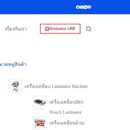
ติดต่อผ่าน LINE
เกี่ยวกับเรา
มวดหมู่สินค้า
เครื่องเคลือบ Laminator Machine
เครื่องเคลือบบัตร
Pouch Laminator
เครื่องเคลือบม้วน