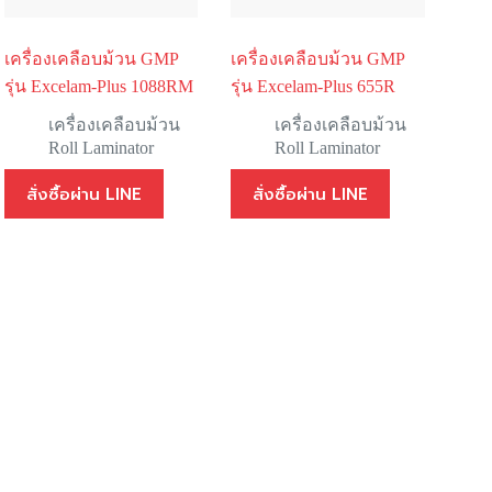
เครื่องเคลือบม้วน GMP
เครื่องเคลือบม้วน GMP
รุ่น Excelam-Plus 1088RM
รุ่น Excelam-Plus 655R
เครื่องเคลือบม้วน
เครื่องเคลือบม้วน
Roll Laminator
Roll Laminator
สั่งซื้อผ่าน LINE
สั่งซื้อผ่าน LINE