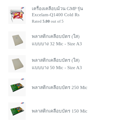
เครื่องเคลือบม้วน GMP รุ่น
Excelam-Q1400 Cold Rs
Rated
5.00
out of 5
พลาสติกเคลือบบัตร (ใส)
แบบบาง 32 Mic - Size A3
พลาสติกเคลือบบัตร (ใส)
แบบบาง 50 Mic - Size A3
พลาสติกเคลือบบัตร 250 Mic
พลาสติกเคลือบบัตร 150 Mic